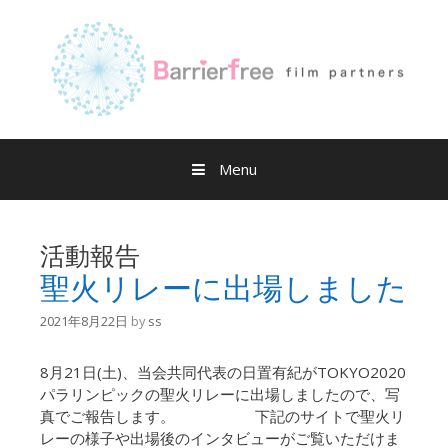
Skip
to
content
Menu
活動報告
聖火リレーに出場しました
2021年8月22日
by
ss
8月21日(土)、当会共同代表の日置有紀がTOKYO2020
パラリンピックの聖火リレーに出場しましたので、写
真でご報告します。 下記のサイトで聖火リ
レーの様子や出場後のインタビューがご覧いただけま