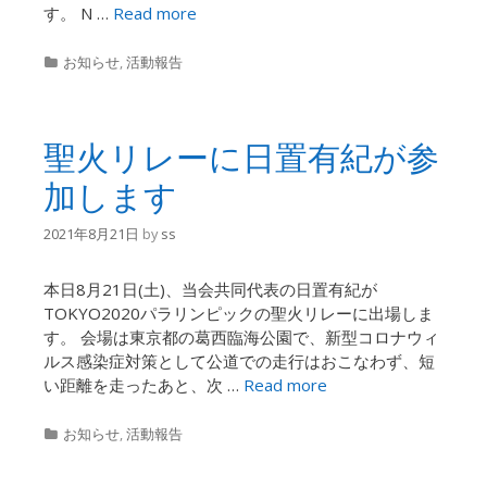
す。 N …
Read more
Categories
お知らせ
,
活動報告
聖火リレーに日置有紀が参
加します
2021年8月21日
by
ss
本日8月21日(土)、当会共同代表の日置有紀が
TOKYO2020パラリンピックの聖火リレーに出場しま
す。 会場は東京都の葛西臨海公園で、新型コロナウィ
ルス感染症対策として公道での走行はおこなわず、短
い距離を走ったあと、次 …
Read more
Categories
お知らせ
,
活動報告