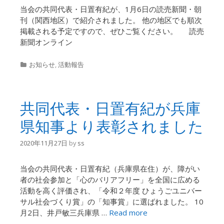
当会の共同代表・日置有紀が、1月6日の読売新聞・朝
刊（関西地区）で紹介されました。 他の地区でも順次
掲載される予定ですので、ぜひご覧ください。 読売
新聞オンライン
Categories
お知らせ
,
活動報告
共同代表・日置有紀が兵庫
県知事より表彰されました
2020年11月27日
by
ss
当会の共同代表・日置有紀（兵庫県在住）が、障がい
者の社会参加と「心のバリアフリー」を全国に広める
活動を高く評価され、「令和２年度 ひょうごユニバー
サル社会づくり賞」の「知事賞」に選ばれました。 10
月2日、井戸敏三兵庫県 …
Read more