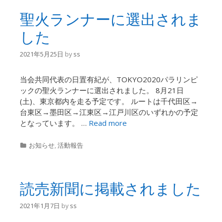
聖火ランナーに選出されま
した
2021年5月25日
by
ss
当会共同代表の日置有紀が、TOKYO2020パラリンピ
ックの聖火ランナーに選出されました。 8月21日
(土)、東京都内を走る予定です。 ルートは千代田区→
台東区→墨田区→江東区→江戸川区のいずれかの予定
となっています。 …
Read more
Categories
お知らせ
,
活動報告
読売新聞に掲載されました
2021年1月7日
by
ss