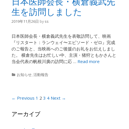
日本医師会長・横倉義武先
生を訪問しました
2019年11月26日
by
ss
日本医師会長・横倉義武先生を表敬訪問して、映画
『リスタート：ランウェイ〜エピソード・ゼロ』完成
のご報告と、当映画へのご後援のお礼をお伝えしまし
た。 横倉先生はお忙しい中、主演・猪狩ともかさんと
当会代表の帆根川廣の訪問に応 …
Read more
Categories
お知らせ
,
活動報告
Post
← Previous
1
2
3
4
Next →
navigation
アーカイブ